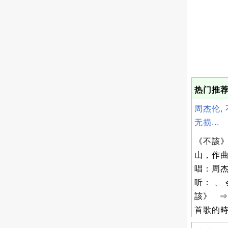
热门推荐
周杰伦, 
无损...
《不該》
山，作
唱：周杰
听： 、
該》 ⇒
首歌的時間