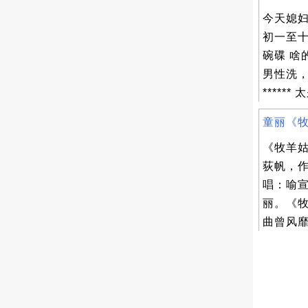
今天媳
初一至
碗碟 啥
男性洗
******
童丽《牧
《牧羊姑
荻帆，
唱：喻
丽。《
曲曾风靡