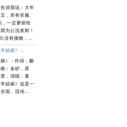
妇告诉我说：大年
十五，所有衣服、
的，一定要留给
，因为公洗发财！
 太久没有接吻，...
羊姑娘》...
娘》 - 作词：鄒
作曲：金砂，原
宣萱，演唱：童
牧羊姑娘》这是一
全国、流传...