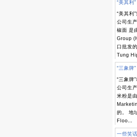
“美其利” 
“美其利
公司生产
椒面 是由
Group (
口批发的
Tung Hip
“三象牌” 
“三象牌
公司生产
米粉是由泰
Marketi
的。 地址为
Floo...
一些笑话 