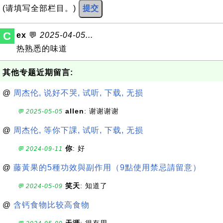
(请填写全部栏目。)
提交
C
ex
💬
2025-04-05...
热熟悉的味道
其他专题近期留言:
@
周杰伦, 说好不哭, 试听, 下载, 无损
allen
: 谢谢谢谢
💬 2025-05-05
@
周杰伦, 等你下課, 试听, 下载, 无损
你
: 好
💬 2024-09-11
@
藤黃果的5種功效與副作用（9點使用禁忌請留意）
笑天
: 知道了
💬 2024-05-09
@
含钙食物比较高食物