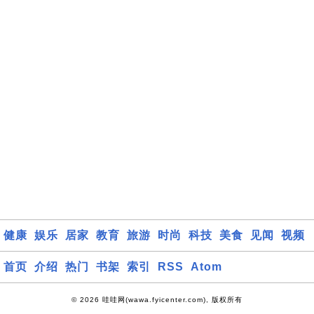
健康
娱乐
居家
教育
旅游
时尚
科技
美食
见闻
视频
首页
介绍
热门
书架
索引
RSS
Atom
© 2026 哇哇网(wawa.fyicenter.com), 版权所有