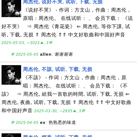
周杰伦, 说好不哭, 试听, 下载, 无损
《说好不哭》 - 作词：方文山，作曲：周杰伦，
原唱：周杰伦。 在线试听： 、 会员下载： 《说
好不哭》 ⇒ 周杰伦《青花瓷》 ⇐ 周杰伦, 等你下課, 试
听, 下载, 无损 ⇑ 周杰伦 ⇑⇑ 中文好歌曲和中国好声音
2025-05-03, ∼3023🔥, 3💬
allen
: 谢谢谢谢
💬 2025-05-05
周杰伦, 不該, 试听, 下载, 无损
《不該》 - 作词：方文山，作曲：周杰伦，原
唱：周杰伦。 在线试听： 、 会员下载： 《不
該》 ⇒ 周杰伦, 給我一首歌的時間, 试听, 下载, 无损 ⇐
周杰伦, 夜曲, 试听, 下载, 无损 ⇑ 周杰伦 ⇑⇑ 中文好歌曲
和中国好声音
2025-03-30, ∼2935🔥, 3💬
ex
: 热熟悉的味道
💬 2025-04-05