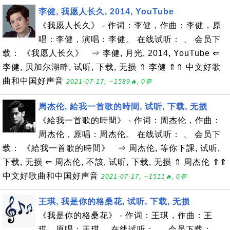
李健, 我愿人长久, 2014, YouTube
《我愿人长久》 - 作词：李健，作曲：李健，原
唱：李健，演唱：李健。 在线试听： 、 会员下
载： 《我愿人长久》 ⇒ 李健, 月光, 2014, YouTube ⇐
李健, 贝加尔湖畔, 试听, 下载, 无损 ⇑ 李健 ⇑⇑ 中文好歌
曲和中国好声音
2021-07-17, ∼1589🔥, 0💬
周杰伦, 給我一首歌的時間, 试听, 下载, 无损
《給我一首歌的時間》 - 作词：周杰伦，作曲：
周杰伦，原唱：周杰伦。 在线试听： 、 会员下
载： 《給我一首歌的時間》 ⇒ 周杰伦, 等你下課, 试听,
下载, 无损 ⇐ 周杰伦, 不該, 试听, 下载, 无损 ⇑ 周杰伦 ⇑⇑
中文好歌曲和中国好声音
2021-07-17, ∼1511🔥, 0💬
王琪, 我是你的格桑花, 试听, 下载, 无损
《我是你的格桑花》 - 作词：王琪，作曲：王
琪，原唱：王琪。 在线试听： 、 会员下载：