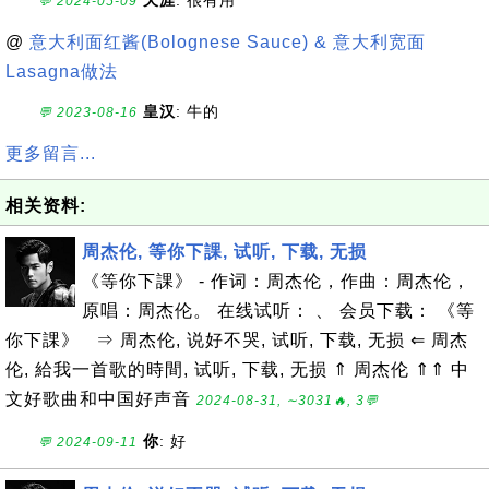
天涯
: 很有用
💬 2024-05-09
@
意大利面红酱(Bolognese Sauce) & 意大利宽面
Lasagna做法
皇汉
: 牛的
💬 2023-08-16
更多留言...
相关资料:
周杰伦, 等你下課, 试听, 下载, 无损
《等你下課》 - 作词：周杰伦，作曲：周杰伦，
原唱：周杰伦。 在线试听： 、 会员下载： 《等
你下課》 ⇒ 周杰伦, 说好不哭, 试听, 下载, 无损 ⇐ 周杰
伦, 給我一首歌的時間, 试听, 下载, 无损 ⇑ 周杰伦 ⇑⇑ 中
文好歌曲和中国好声音
2024-08-31, ∼3031🔥, 3💬
你
: 好
💬 2024-09-11