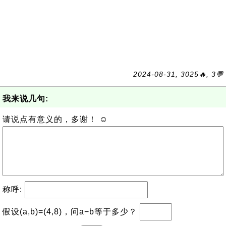
2024-08-31, 3025🔥, 3💬
我来说几句:
请说点有意义的，多谢！ ☺
称呼:
假设(a,b)=(4,8)，问a−b等于多少？