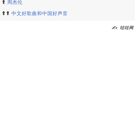
⇑
周杰伦
⇑⇑
中文好歌曲和中国好声音
✍: 哇哇网