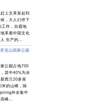
正赶上文革发起到
时候，大人们停下
的工作，自愿地
愿地革着中国文化
 生产的...
- 库克山国家公园
家公园占地700
，其中40%为冰
新西兰20多座
00米的山峰，除
spiring外全集中
峰...