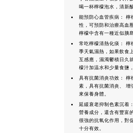
喝一杯檸檬泡水，清新
能預防心血管疾病： 檸
性，可預防和治療高血
檸檬中含有一種近似胰
常吃檸檬清熱化痰： 
季天氣濕熱，如果飲食
互感應，濕濁鬱積日久
檬汁加温水和少量食鹽
具有抗菌消炎功效： 檸
素，具有抗菌消炎、 
來保養身體。
延緩衰老抑制色素沉着：
營養成分，還含有豐富
很強的抗氧化作用，對
十分有效。