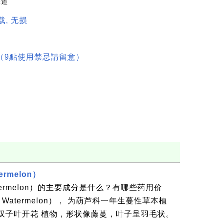
味道
载, 无损
（9點使用禁忌請留意）
ermelon）
Watermelon）的主要成分是什么？有哪些药用价
 - Watermelon）， 为葫芦科一年生蔓性草本植
双子叶开花 植物，形状像藤蔓，叶子呈羽毛状。