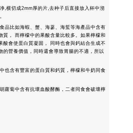
净,横切成2mm厚的片,去种子后直接放入杯中沏
。
味食品比如海蝦、蟹、海蔘、海蜇等海產品中含有
物質， 而檸檬中的果酸含量比較多。如果檸檬和
果酸會使蛋白質凝固， 同時也會與鈣結合生成不
物的營養價值，同時還會導致胃腸的不適，所以
。
奶中也含有豐富的蛋白質和鈣質，檸檬和牛奶同食
為胡蘿蔔中含有抗壞血酸酵酶，二者同食會破壞檸