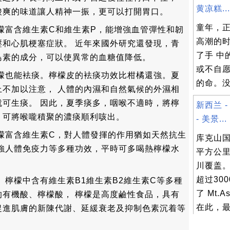
黄凉糕...
酸爽的味道讓人精神一振，更可以打開胃口。
童年，
檬富含維生素C和維生素P，能增強血管彈性和韌
高潮的
壓和心肌梗塞症狀。 近年來國外研究還發現，青
了手 中
島素的成分，可以使異常的血糖值降低。
或不自
檸檬也能袪痰。檸檬皮的袪痰功效比柑橘還強。夏
的命。没人
上不加以注意， 人體的內濕和自然氣候的外濕相
就可生痰。 因此，夏季痰多，咽喉不適時，將檸
新西兰 
，可將喉嚨積聚的濃痰順利咳出。
- 美景...
檬富含維生素C，對人體發揮的作用猶如天然抗生
库克山国
增強人體免疫力等多種功效，平時可多喝熱檸檬水
平方公里
川覆盖。
超过30
 檸檬中含有維生素B1維生素B2維生素C等多種
了 Mt.A
的有機酸、檸檬酸， 檸檬是高度鹼性食品，具有
在此，最高
促進肌膚的新陳代謝、延緩衰老及抑制色素沉着等