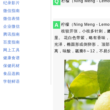
Q
柠檬（Ning Meng -
纪录影片
微信指南
微信表情
A
柠檬（Ning Meng - 
企业微信
枝较开张，小枝多针刺，
腾讯指南
显。 花白色带紫，略有香味，
百度指南
光泽，椭圆形或倒卵形， 顶
网上工具
离，味酸，瓤瓣8～12，不易
健康食谱
保健药材
食品选购
学朝鲜语