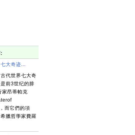
:
七大奇迹...
出古代世界七大奇
是前3世纪的腓
行家昂蒂帕克
terof
n），而它們的項
古希臘哲學家費羅