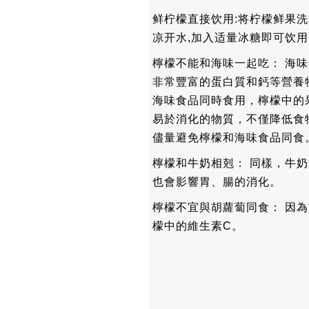
鲜柠檬直接饮用:将柠檬鲜果洗
凉开水,加入适量冰糖即可饮用
檸檬不能和海味一起吃： 海
非常豐富的蛋白質和鈣等營養
海味食品同時食用，檸檬中的
易於消化的物質，不僅降低食
儘量避免檸檬和海味食品同食
檸檬和牛奶相剋： 同樣，牛
也會影響胃、腸的消化。
檸檬不宜與胡蘿蔔同食： 因
檬中的維生素C。