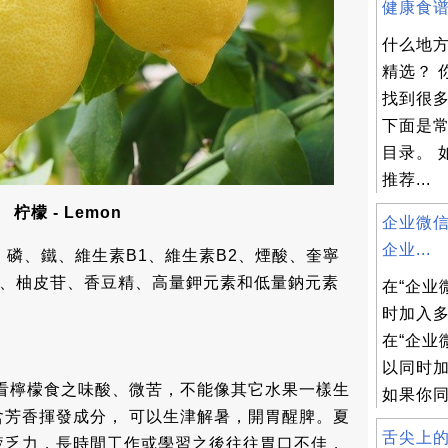
健康食谱精
什么地
精选？ 
找到很
下面是
目录。 
推荐...
柠檬 - Lemon
企业微信
企业...
磷、鐵、維生素B1、維生素B2、煙酸、奎寧
苷、柚皮苷、香豆精、高量鉀元素和低量鈉元素
在“企业
时加入
在“企业
以同时
別看檸檬食之味酸、微苦，不能像其它水果一樣生
如果你同
含芳香揮發成分， 可以生津解暑，開胃醒脾。夏
舌尖上的
疲乏力，長時間工作或學習之後往往胃口不佳，