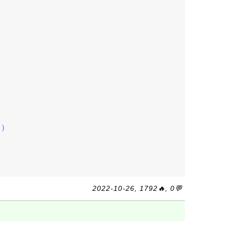
i）
2022-10-26, 1792🔥, 0💬