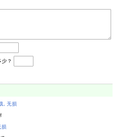
于多少？
载, 无损
谢
无损