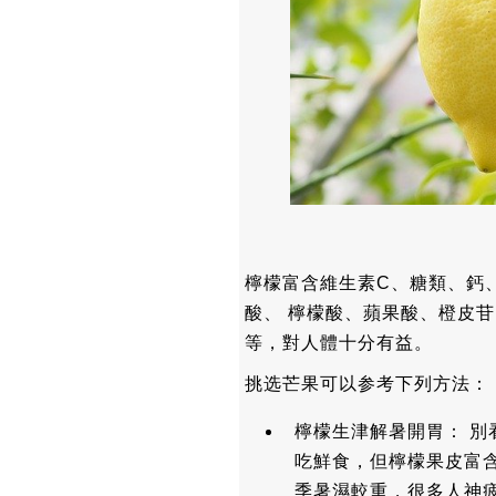
檸檬富含維生素C、糖類、鈣、
酸、 檸檬酸、蘋果酸、橙皮
等，對人體十分有益。
挑选芒果可以参考下列方法：
檸檬生津解暑開胃： 
吃鮮食，但檸檬果皮富
季暑濕較重，很多人神