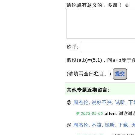
请说点有意义的，多谢！ ☺
称呼:
假设(a,b)=(5,1)，问a+b等
(请填写全部栏目。)
提交
其他专题近期留言:
@
周杰伦, 说好不哭, 试听, 下
allen
: 谢谢谢
💬 2025-05-05
@
周杰伦, 不該, 试听, 下载, 