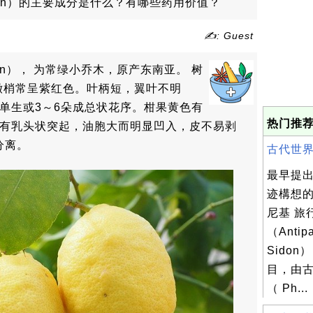
 Lemon）的主要成分是什么？有哪些药用价值？
✍: Guest
Lemon）， 为常绿小乔木，原产东南亚。 树
嫩梢常呈紫红色。叶柄短，翼叶不明
单生或3～6朵成总状花序。柑果黄色有
热门推荐
部有乳头状突起，油胞大而明显凹入，皮不易剥
分离。
古代世界
最早提
迹構想的
尼基 旅
（Antipa
Sido
目，由
（ Ph...