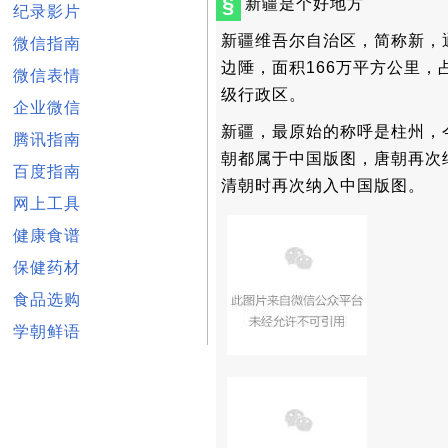
§
新疆是个好地方
纪录影片
新疆维吾尔自治区，简称新，通
微信指南
边陲，面积166万平方公里
微信表情
级行政区。
企业微信
新疆，最原始的称呼是柱州，
腾讯指南
朝都属于中国版图，唐朝再次
百度指南
清朝时再次纳入中国版图。
网上工具
健康食谱
保健药材
食品选购
学朝鲜语