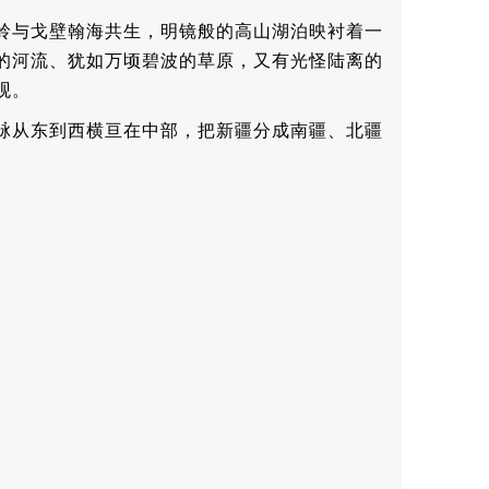
岭与戈壁翰海共生，明镜般的高山湖泊映衬着一
的河流、犹如万顷碧波的草原，又有光怪陆离的
观。
脉从东到西横亘在中部，把新疆分成南疆、北疆