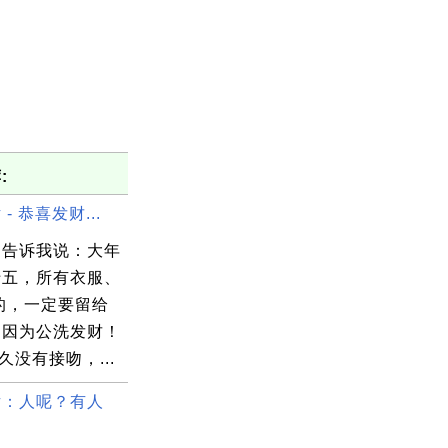
:
- 恭喜发财...
妇告诉我说：大年
十五，所有衣服、
的，一定要留给
，因为公洗发财！
 太久没有接吻，...
片：人呢？有人