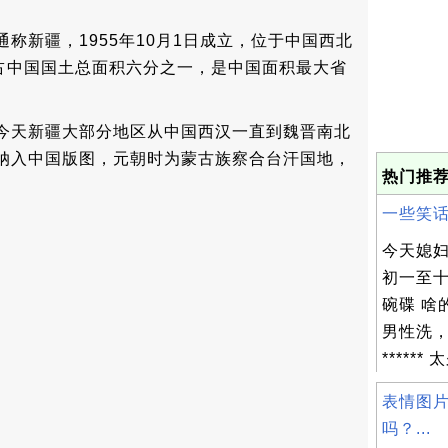
称新疆，1955年10月1日成立，位于中国西北
，占中国国土总面积六分之一，是中国面积最大省
今天新疆大部分地区从中国西汉一直到魏晋南北
纳入中国版图，元朝时为蒙古族察合台汗国地，
热门推荐
一些笑话 
今天媳
初一至
碗碟 啥
男性洗
******
表情图
吗？...