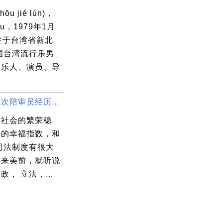
ōu jié lún)，
hou，1979年1月
生于台湾省新北
国台湾流行乐男
音乐人、演员、导
次陪审员经历...
，社会的繁荣稳
民的幸福指数，和
司法制度有很大
。来美前，就听说
政， 立法，...