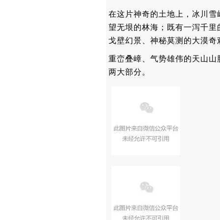
在这片神奇的土地上，冰川雪
望无垠的林海；既有一泻千里
戈壁幻景、神秘莫测的大漠奇
重峦叠嶂、气势雄伟的天山山
两大部分。