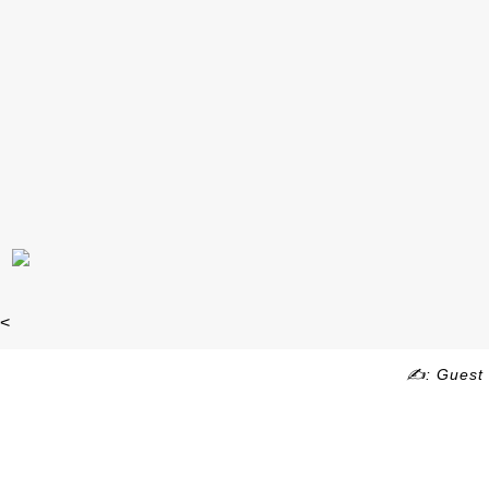
<
✍: Guest