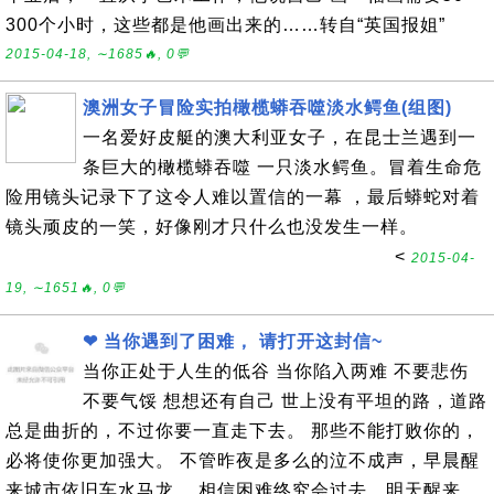
300个小时，这些都是他画出来的……转自“英国报姐”
2015-04-18, ∼1685🔥, 0💬
澳洲女子冒险实拍橄榄蟒吞噬淡水鳄鱼(组图)
一名爱好皮艇的澳大利亚女子，在昆士兰遇到一
条巨大的橄榄蟒吞噬 一只淡水鳄鱼。冒着生命危
险用镜头记录下了这令人难以置信的一幕 ，最后蟒蛇对着
镜头顽皮的一笑，好像刚才只什么也没发生一样。
<
2015-04-
19, ∼1651🔥, 0💬
❤ 当你遇到了困难， 请打开这封信~
当你正处于人生的低谷 当你陷入两难 不要悲伤
不要气馁 想想还有自己 世上没有平坦的路，道路
总是曲折的，不过你要一直走下去。 那些不能打败你的，
必将使你更加强大。 不管昨夜是多么的泣不成声，早晨醒
来城市依旧车水马龙。 相信困难终究会过去，明天醒来，