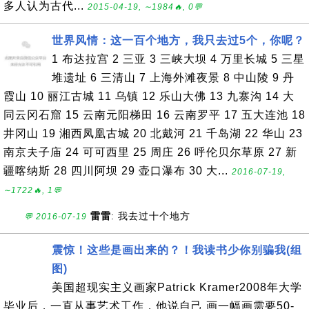
多人认为古代...
2015-04-19, ∼1984🔥, 0💬
世界风情：这一百个地方，我只去过5个，你呢？
1 布达拉宫 2 三亚 3 三峡大坝 4 万里长城 5 三星
堆遗址 6 三清山 7 上海外滩夜景 8 中山陵 9 丹
霞山 10 丽江古城 11 乌镇 12 乐山大佛 13 九寨沟 14 大
同云冈石窟 15 云南元阳梯田 16 云南罗平 17 五大连池 18
井冈山 19 湘西凤凰古城 20 北戴河 21 千岛湖 22 华山 23
南京夫子庙 24 可可西里 25 周庄 26 呼伦贝尔草原 27 新
疆喀纳斯 28 四川阿坝 29 壶口瀑布 30 大...
2016-07-19,
∼1722🔥, 1💬
雷雷
: 我去过十个地方
💬 2016-07-19
震惊！这些是画出来的？！我读书少你别骗我(组
图)
美国超现实主义画家Patrick Kramer2008年大学
毕业后，一直从事艺术工作，他说自己 画一幅画需要50-