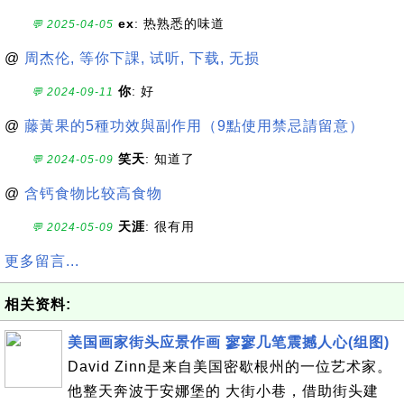
ex
: 热熟悉的味道
💬 2025-04-05
@
周杰伦, 等你下課, 试听, 下载, 无损
你
: 好
💬 2024-09-11
@
藤黃果的5種功效與副作用（9點使用禁忌請留意）
笑天
: 知道了
💬 2024-05-09
@
含钙食物比较高食物
天涯
: 很有用
💬 2024-05-09
更多留言...
相关资料:
美国画家街头应景作画 寥寥几笔震撼人心(组图)
David Zinn是来自美国密歇根州的一位艺术家。
他整天奔波于安娜堡的 大街小巷，借助街头建