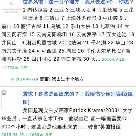
世界风情：这一百个地方，我只去过5个，你呢？
1 布达拉宫 2 三亚 3 三峡大坝 4 万里长城 5 三星
堆遗址 6 三清山 7 上海外滩夜景 8 中山陵 9 丹
霞山 10 丽江古城 11 乌镇 12 乐山大佛 13 九寨沟 14 大
同云冈石窟 15 云南元阳梯田 16 云南罗平 17 五大连池 18
井冈山 19 湘西凤凰古城 20 北戴河 21 千岛湖 22 华山 23
南京夫子庙 24 可可西里 25 周庄 26 呼伦贝尔草原 27 新
疆喀纳斯 28 四川阿坝 29 壶口瀑布 30 大...
2016-07-19,
∼1722🔥, 1💬
雷雷
: 我去过十个地方
💬 2016-07-19
震惊！这些是画出来的？！我读书少你别骗我(组
图)
美国超现实主义画家Patrick Kramer2008年大学
毕业后，一直从事艺术工作，他说自己 画一幅画需要50-
300个小时，这些都是他画出来的……转自“英国报姐”
2015-04-18, ∼1685🔥, 0💬