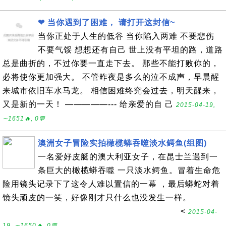
❤ 当你遇到了困难， 请打开这封信~
当你正处于人生的低谷 当你陷入两难 不要悲伤
不要气馁 想想还有自己 世上没有平坦的路，道路
总是曲折的，不过你要一直走下去。 那些不能打败你的，
必将使你更加强大。 不管昨夜是多么的泣不成声，早晨醒
来城市依旧车水马龙。 相信困难终究会过去，明天醒来，
又是新的一天！ —————--- 给亲爱的自 己
2015-04-19,
∼1651🔥, 0💬
澳洲女子冒险实拍橄榄蟒吞噬淡水鳄鱼(组图)
一名爱好皮艇的澳大利亚女子，在昆士兰遇到一
条巨大的橄榄蟒吞噬 一只淡水鳄鱼。冒着生命危
险用镜头记录下了这令人难以置信的一幕 ，最后蟒蛇对着
镜头顽皮的一笑，好像刚才只什么也没发生一样。
<
2015-04-
19, ∼1650🔥, 0💬