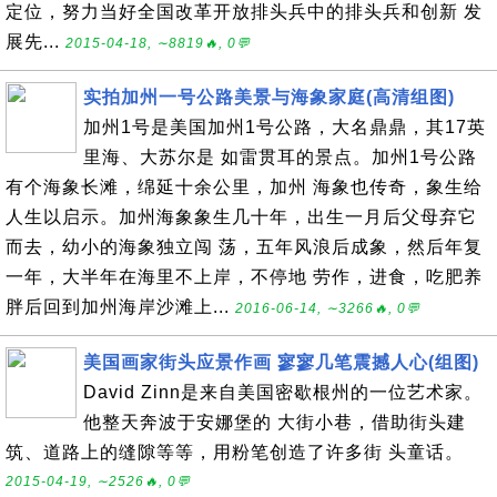
定位，努力当好全国改革开放排头兵中的排头兵和创新 发
展先...
2015-04-18, ∼8819🔥, 0💬
实拍加州一号公路美景与海象家庭(高清组图)
加州1号是美国加州1号公路，大名鼎鼎，其17英
里海、大苏尔是 如雷贯耳的景点。加州1号公路
有个海象长滩，绵延十余公里，加州 海象也传奇，象生给
人生以启示。加州海象象生几十年，出生一月后父母弃它
而去，幼小的海象独立闯 荡，五年风浪后成象，然后年复
一年，大半年在海里不上岸，不停地 劳作，进食，吃肥养
胖后回到加州海岸沙滩上...
2016-06-14, ∼3266🔥, 0💬
美国画家街头应景作画 寥寥几笔震撼人心(组图)
David Zinn是来自美国密歇根州的一位艺术家。
他整天奔波于安娜堡的 大街小巷，借助街头建
筑、道路上的缝隙等等，用粉笔创造了许多街 头童话。
2015-04-19, ∼2526🔥, 0💬