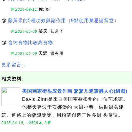
你
: 好
💬 2024-09-11
@
藤黃果的5種功效與副作用（9點使用禁忌請留意）
笑天
: 知道了
💬 2024-05-09
@
含钙食物比较高食物
天涯
: 很有用
💬 2024-05-09
更多留言...
相关资料:
美国画家街头应景作画 寥寥几笔震撼人心(组图)
David Zinn是来自美国密歇根州的一位艺术家。
他整天奔波于安娜堡的 大街小巷，借助街头建
筑、道路上的缝隙等等，用粉笔创造了许多街 头童话。
2015-04-19, ∼2526🔥, 0💬