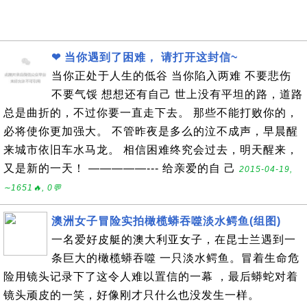
❤ 当你遇到了困难， 请打开这封信~
当你正处于人生的低谷 当你陷入两难 不要悲伤
不要气馁 想想还有自己 世上没有平坦的路，道路
总是曲折的，不过你要一直走下去。 那些不能打败你的，
必将使你更加强大。 不管昨夜是多么的泣不成声，早晨醒
来城市依旧车水马龙。 相信困难终究会过去，明天醒来，
又是新的一天！ —————--- 给亲爱的自 己
2015-04-19,
∼1651🔥, 0💬
澳洲女子冒险实拍橄榄蟒吞噬淡水鳄鱼(组图)
一名爱好皮艇的澳大利亚女子，在昆士兰遇到一
条巨大的橄榄蟒吞噬 一只淡水鳄鱼。冒着生命危
险用镜头记录下了这令人难以置信的一幕 ，最后蟒蛇对着
镜头顽皮的一笑，好像刚才只什么也没发生一样。