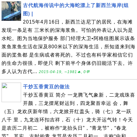
古代航海传说中的大海蛇漂上了新西兰海岸(组
图) |
2015年4月16日，新西兰达尼丁的居民，在海滩
发现一条足有 三米长的深海浆鱼。可怕的外表让人以为是
水蛇。图为当地保护服务 部门经理大卫•阿格纽图展示该条
浆鱼浆鱼生活在深及800米以下的深海生活，所知道来到海
面的桨鱼都 是生病或者将死的。不过也有科学家相信它们
的生命力很强，即使只 剩下前半个身体仍旧能活下去。许
多人认为古代...
2015-04-19, ∼1981🔥, 0💬
干炒五香黄豆的做法
干炒五香黄豆 简介 一龙腾飞气象新，二龙戏珠喜
开颜，三龙摆尾财运到，四龙聚首幸运 会，舞
（五）龙欢庆新年情，六龙掀开红盖头，骑（七）龙一跃
八千 里，九龙连环扣吉祥，石（十）龙大开运气转！今天
是农历二月初二 ，被称作“龙抬头日”，“青龙节”，“春龙
节”，其实，古时的青 龙节是农历二月初一，古称“中和