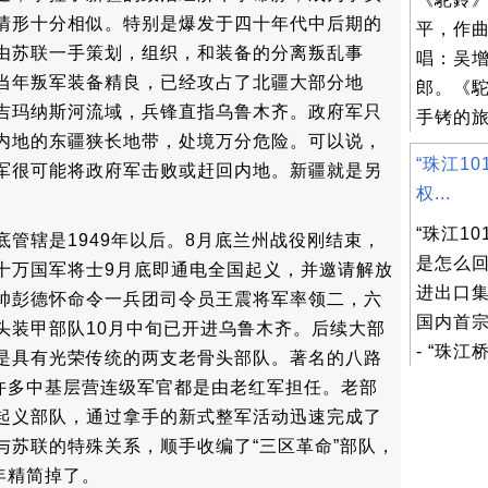
情形十分相似。特别是爆发于四十年代中后期的
平，作
是由苏联一手策划，组织，和装备的分离叛乱事
唱：吴增
。当年叛军装备精良，已经攻占了北疆大部分地
郎。《
吉玛纳斯河流域，兵锋直指乌鲁木齐。政府军只
手铐的旅
内地的东疆狭长地带，处境万分危险。可以说，
“珠江10
军很可能将政府军击败或赶回内地。新疆就是另
权...
“珠江1
管辖是1949年以后。8月底兰州战役刚结束，
是怎么回
十万国军将士9月底即通电全国起义，并邀请解放
进出口集
帅彭德怀命令一兵团司令员王震将军率领二，六
国内首
头装甲部队10月中旬已开进乌鲁木齐。后续大部
- “珠江桥
是具有光荣传统的两支老骨头部队。著名的八路
。许多中基层营连级军官都是由老红军担任。老部
起义部队，通过拿手的新式整军活动迅速完成了
与苏联的特殊关系，顺手收编了“三区革命”部队，
年精简掉了。