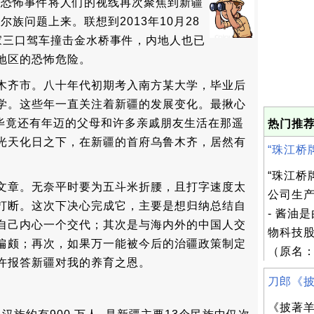
力恐怖事件将人们的视线再次聚焦到新疆
族问题上来。联想到2013年10月28
一家三口驾车撞击金水桥事件，内地人也已
地区的恐怖危险。
木齐市。八十年代初期考入南方某大学，毕业后
学。这些年一直关注着新疆的发展变化。最揪心
件，毕竟还有年迈的父母和许多亲戚朋友生活在那遥
热门推荐
光天化日之下，在新疆的首府乌鲁木齐，居然有
“珠江桥牌”
“珠江桥
文章。无奈平时要为五斗米折腰，且打字速度太
公司生产
打断。这次下决心完成它，主要是想归纳总结自
- 酱油
自己内心一个交代；其次是与海内外的中国人交
物科技
偏颇；再次，如果万一能被今后的治疆政策制定
（原名：
许报答新疆对我的养育之恩。
刀郎《披
《披著羊