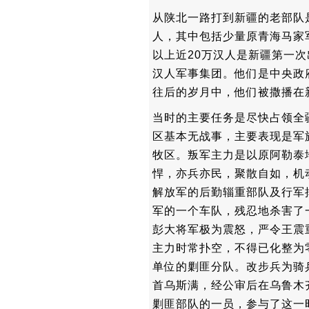
从陕北一路打到新疆的老部队
人，其中包括少量原青海马家
以上近20万汉人是新疆第一
汉人军事集团。他们是中央政
往后的岁月中，他们被撒播在
当时的主要任务是尽快占领全
区基本无战事，主要表现是军
牧区。叛军主力是以原阿勒泰
悍，亦兵亦民，聚散自如，机
解放军的后勤辎重部队及行军
军的一个车队，残忍地杀害了
彭大将军极为震怒，严令王震
主力时常扑空，不得已化整为
单位的剿匪分队。改步兵为骑
首乌斯满，经公审后在乌鲁木
剿匪部队的一员，参与了这一