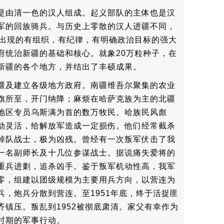
是由清一色的汉人组成。起义部队的主体也是汉
军的回族骑兵。与历史上零散的汉人进疆不同，
次出现的有组织，有纪律，有明确政治目标的强大
府统治新疆的基础和核心。就象20万粒种子，在
新疆的各个地方，并结出了丰硕成果。
疆及建立各级地方政府。南疆维吾尔聚集的农业
旗所至，开门纳降；麻烦在哈萨克族为主的北疆
地区专员乌斯满为首的数万牧民。哈族民风彪
动灵活，给解放军造成一定损伤。他们经常截杀
掉队战士，极为凶残。曾经有一次叛军伏击了我
一名副师长及十几位参谋战士。据说痛失爱将的
重兵进剿，追杀凶手。鉴于叛军机动性高，我军
零，组建以团级规模为主要用兵方向，以营连为
兵，炮兵分散到营连。至1951年底，终于活捉匪
齐镇压。叛乱到1952被彻底肃清。家父有幸作为
时期的军事行动。