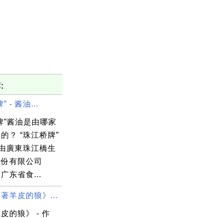
:
 - 酱油...
牌”酱油是由哪家
的？ “珠江桥牌”
是由廣東珠江橋生
股份有限公司
广东省食...
著羊皮的狼》...
皮的狼》 - 作