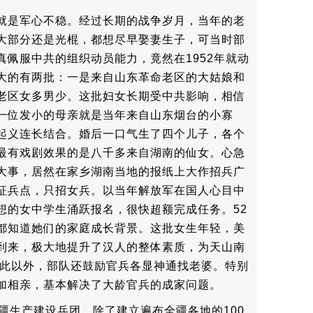
就是军心不稳。经过长期的战争岁月，当年的老
大部分还是光棍，都想尽早娶妻生子，可当时部
真佩服中共的组织动员能力，竟然在1952年就动
大的有两批：一是来自山东革命老区的大姑娘和
老区女多男少。这批妇女长期受中共影响，相信
一位发小的母亲就是当年来自山东烟台的小寡
起义连长结合。婚后一口气生了四个儿子，各个
最有戏剧效果的是八千多来自湖南的仙女。心急
大事，居然在家乡湖南当地的报纸上大作招兵广
征兵点，只招女兵。以当年解放军在国人心目中
想的女中学生涌跃报名，很快超额完成任务。52
都知道她们的家庭成长背景。这批女生年轻，美
到来，极大地提升了汉人的整体素质，为天山南
除此以外，部队还鼓励官兵各显神通找老婆。特别
加相亲，基本解决了大龄官兵的成家问题。
疆生产建设兵团。除了建立遍布全疆各地的100