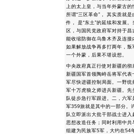
上的太上皇，与当年外蒙古的
所谓“三区革命”， 其实质就
件， 是“东土”的延续和发展
区，与国民党政府军对持于昌
能收缩防御在乌鲁木齐及连接
如果解放战争再多打两年，叛
一个外蒙，后果不堪设想。
中央政府真正行使对新疆的彻底
新疆国军首领陶峙岳将军代表
军尽快进疆控制局面。一野统
军十万虎狼之师进兵新疆。先
队徒步急行军跟进。二，六军
军359旅就是其中的一部分
队立即派出大批干部战士进入
思想改造任务；同时利用中共
组建为民族军5军，大约在54