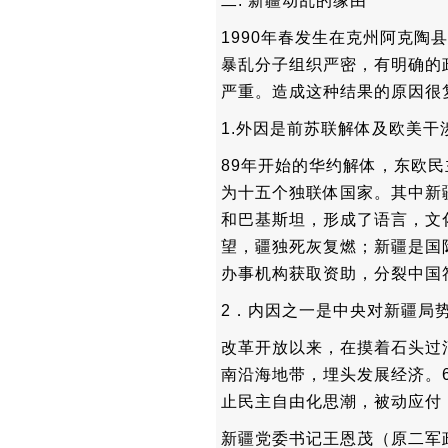
二. 新疆动乱的缘由
1990年春发生在克州阿克
暴乱分子组织严密，有明确的
严重。造成这种结果的原因很
1.外因是前苏联解体及欧美干
89年开始的华约解体，东欧
为十五个独联体国家。其中新
和巴基斯坦，形成了语言，文
望，疆独死灰复燃；新疆是国
办事机构获取资助，分裂中国
2．内因之一是中央对新疆局
改革开放以来，在摸着石头过
南沿海地带，埋头发展经济。
止民主自由化思潮，被动应付
新疆党委书记王恩茂（原二军