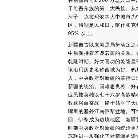
在新疆目前2,200 万总人口中
于维吾尔族的第二大民族。从
河子，克拉玛依等大中城市为
区，特别是以和田，喀什和克
95% 以上。
新疆自古以来就是局势动荡之
中原保持着若即若离的关系。
乾隆时期。好大喜功的乾隆皇
该沿用历史名称西域为好。鸦
入，中央政府对新疆的掌控日
新疆的统治。国难思良将，好
位民族英雄以七十六岁高龄精
数载浴血奋战，终于荡平了天
嘴里的塞外江南伊犁盆地。可
回，伊犁成为边境地区，新疆
时期中央政府对新疆的统治更
苏联进一步强化了对新疆的渗