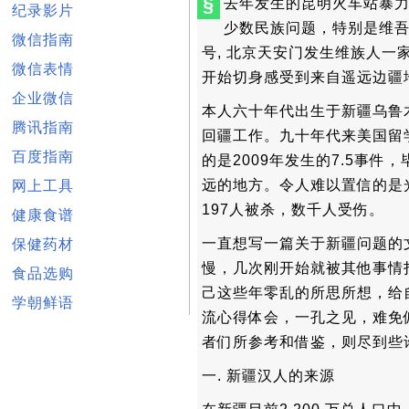
§
去年发生的昆明火车站暴
纪录影片
少数民族问题，特别是维吾尔
微信指南
号, 北京天安门发生维族人
微信表情
开始切身感受到来自遥远边疆
企业微信
本人六十年代出生于新疆乌鲁
腾讯指南
回疆工作。九十年代来美国留
百度指南
的是2009年发生的7.5事
远的地方。令人难以置信的是
网上工具
197人被杀，数千人受伤。
健康食谱
一直想写一篇关于新疆问题的
保健药材
慢，几次刚开始就被其他事情
食品选购
己这些年零乱的所思所想，给
学朝鲜语
流心得体会，一孔之见，难免
者们所参考和借鉴，则尽到些
一. 新疆汉人的来源