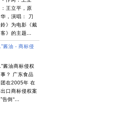
曲：王立平，原
华，演唱： 刀
駝鈴》为电影《戴
客》的主题...
1”酱油 - 商标侵
01”酱油商标侵权
事？ 广东食品
团在2005年 在
宗出口商标侵权案
”告倒“...