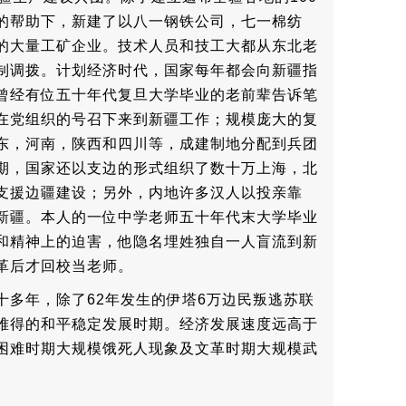
的帮助下，新建了以八一钢铁公司，七一棉纺
的大量工矿企业。技术人员和技工大都从东北老
制调拨。计划经济时代，国家每年都会向新疆指
曾经有位五十年代复旦大学毕业的老前辈告诉笔
在党组织的号召下来到新疆工作；规模庞大的复
东，河南，陕西和四川等，成建制地分配到兵团
期，国家还以支边的形式组织了数十万上海，北
支援边疆建设；另外，内地许多汉人以投亲靠
新疆。本人的一位中学老师五十年代末大学毕业
和精神上的迫害，他隐名埋姓独自一人盲流到新
革后才回校当老师。
十多年，除了62年发生的伊塔6万边民叛逃苏联
难得的和平稳定发展时期。经济发展速度远高于
困难时期大规模饿死人现象及文革时期大规模武