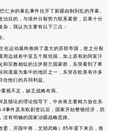
陶县巴仁乡的暴乱事件拉开了新疆由制到乱的序幕。
政治目的，与境外分裂势力联系紧密，后果十分
复杂，我认为主要有以下三点：
涉。
民主化运动最终推倒了庞大的苏联帝国，使之分裂
疆周边就有中亚五个斯坦国，加上原有的阿富汗
化和宗教相似的泛伊斯兰国家群，东突看到了希
际间谍最为集中的地区之一，东突在欧美有许多
符合他们的共同利益。
势重视不足，缺乏战略布局。
河及猫论的理论指导下，中央将主要精力放在东
6.4事件及东欧剧变以后，国家开始整顿经济，防
，没有明确的国家治疆战略思路。
政委，开国中将，文韬武略）85年退下来后，推