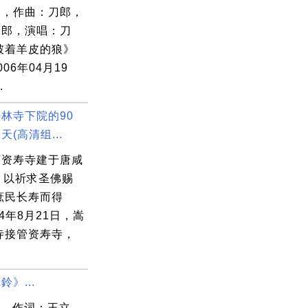
郎，作曲：刀郎，
刀郎，演唱：刀
披着羊皮的狼》
06年04月19
.
林寺下院的90
(高清组...
石资寿寺建于唐咸
，以祈求圣佛赐
庶民长寿而得
14年8月21日，嵩
寺接管资寿寺，
》...
 - 作词：王立