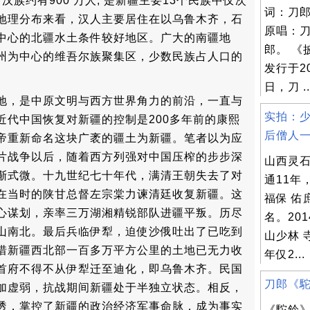
, 汉族约有900 万人, 是新疆主要13个民族中仅次
词：刀
地理分布来看，汉人主要居住在以乌鲁木齐，石
原唱：
中心的北疆水土条件较好地区。广大的南疆地
郎。 《
州为中心的维吾尔族聚集区，少数民族占人口的
发行于20
日，刀 ..
地，是中原文明与西方世界角力的前沿，一直与
实拍：少
近代中国恢复对新疆的控制是200多年前的康熙
后僧人一天
帝重新命名这块广袤的疆土为新疆。笔者以为应
片战争以后，随着西方列强对中国压榨的步步深
山西灵
渐式微。十九世纪七十年代，满清王朝失去了对
通11年
在当时的陕甘总督左宗棠力谏清廷收复新疆。这
福保 佑
心谋划，亲率三万湖湘精锐部队进疆平叛。历尽
名。20
山南北。最后兵临伊犁，迫使沙俄吐出了已吃到
山少林 
惜新疆西北部一百多万平方公里的土地已无力收
年仅2...
首府不得不从伊犁迁至迪化，即乌鲁木齐。民国
刀郎《駝鈴
加虚弱，抗战期间新疆处于半独立状态。相反，
透，掌控了新疆的政治经济军事命脉，成为事实
《駝鈴》