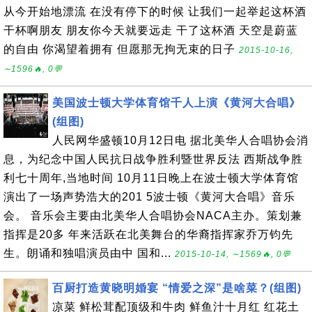
从今开始地漂流 在没有停下的时候 让我们一起举起这杯酒
干杯啊朋友 朋友你今天就要远走 干了这杯酒 天空是蔚蓝
的自由 你渴望着拥有 但愿那无拘无束的日子
2015-10-16,
∼1596🔥, 0💬
美国波士顿大学体育馆千人上演《黄河大合唱》
(组图)
人民网华盛顿10月12日电 据北美华人合唱协会消
息，为纪念中国人民抗日战争胜利暨世界反法 西斯战争胜
利七十周年,当地时间 10月11日晚上在波士顿大学体育馆
演出了一场声势浩大的201 5波士顿《黄河大合唱》音乐
会。 音乐会主要由北美华人合唱协会NACA主办。策划兼
指挥是20多 年来活跃在北美舞台的华裔指挥家乔万钧先
生。朗诵和独唱演员由中 国和...
2015-10-14, ∼1569🔥, 0💬
百厨打造黄晓明婚宴 “情爱之深”是啥菜？(组图)
凉菜 鲜松茸配顶级和牛肉 鲜鱼汁十月红 红花土