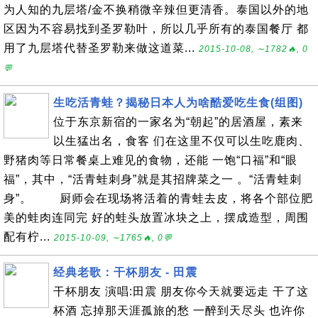
为人知的九层塔/金不换稍微辛辣但更清香。泰国以外的地
区因为不容易找到圣罗勒叶，所以几乎所有的泰国餐厅 都
用了九层塔代替圣罗勒来做这道菜...
2015-10-08, ∼1782🔥, 0
💬
生吃活青蛙？揭秘日本人为啥酷爱吃生食(组图)
位于东京新宿的一家名为“朝起”的居酒屋，素来
以生猛出名，食客 们在这里不仅可以生吃鹿肉、
野猪肉等日常餐桌上难见的食物，还能 一饱“口福”和“眼
福”，其中，“活青蛙刺身”就是其招牌菜之一 。“活青蛙刺
身”。 厨师会在现场将活着的青蛙去皮，将各个部位肥
美的蛙肉连同完 好的蛙头放置冰块之上，摆成造型，周围
配有柠...
2015-10-09, ∼1765🔥, 0💬
经典老歌：干杯朋友 - 田震
干杯朋友 演唱:田震 朋友你今天就要远走 干了这
杯酒 忘掉那天涯孤旅的愁 一醉到天尽头 也许你