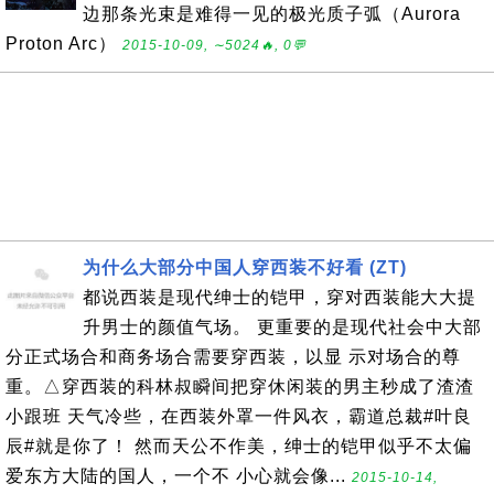
边那条光束是难得一见的极光质子弧（Aurora
Proton Arc）
2015-10-09, ∼5024🔥, 0💬
为什么大部分中国人穿西装不好看 (ZT)
都说西装是现代绅士的铠甲，穿对西装能大大提
升男士的颜值气场。 更重要的是现代社会中大部
分正式场合和商务场合需要穿西装，以显 示对场合的尊
重。△穿西装的科林叔瞬间把穿休闲装的男主秒成了渣渣
小跟班 天气冷些，在西装外罩一件风衣，霸道总裁#叶良
辰#就是你了！ 然而天公不作美，绅士的铠甲似乎不太偏
爱东方大陆的国人，一个不 小心就会像...
2015-10-14,