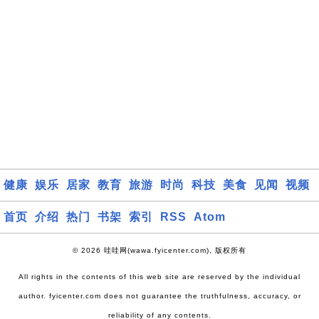
健康
娱乐
居家
教育
旅游
时尚
科技
美食
见闻
视频
首页
介绍
热门
书架
索引
RSS
Atom
© 2026 哇哇网(wawa.fyicenter.com), 版权所有
All rights in the contents of this web site are reserved by the individual
author. fyicenter.com does not guarantee the truthfulness, accuracy, or
reliability of any contents.