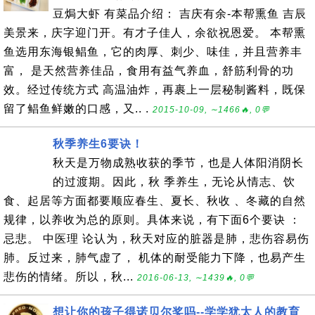
豆焗大虾 有菜品介绍： 吉庆有余-本帮熏鱼 吉辰
美景来，庆字迎门开。有才子佳人，余欲祝恩爱。 本帮熏
鱼选用东海银鲳鱼，它的肉厚、刺少、味佳，并且营养丰
富， 是天然营养佳品，食用有益气养血，舒筋利骨的功
效。经过传统方式 高温油炸，再裹上一层秘制酱料，既保
留了鲳鱼鲜嫩的口感，又.. .
2015-10-09, ∼1466🔥, 0💬
秋季养生6要诀！
秋天是万物成熟收获的季节，也是人体阳消阴长
的过渡期。因此，秋 季养生，无论从情志、饮
食、起居等方面都要顺应春生、夏长、秋收 、冬藏的自然
规律，以养收为总的原则。具体来说，有下面6个要诀 ：
忌悲。 中医理 论认为，秋天对应的脏器是肺，悲伤容易伤
肺。反过来，肺气虚了， 机体的耐受能力下降，也易产生
悲伤的情绪。所以，秋...
2016-06-13, ∼1439🔥, 0💬
想让你的孩子得诺贝尔奖吗--学学犹太人的教育