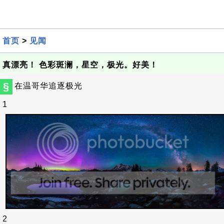
首页
>
见闻
真漂亮！ 色彩斑澜，星空，极光。好美！
§
在温哥华追逐极光
1
2