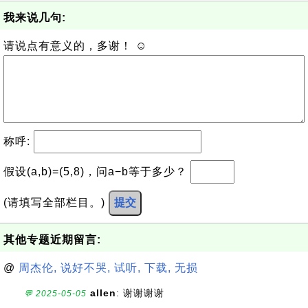
我来说几句:
请说点有意义的，多谢！ ☺
称呼:
假设(a,b)=(5,8)，问a−b等于多少？
(请填写全部栏目。)
提交
其他专题近期留言:
@
周杰伦, 说好不哭, 试听, 下载, 无损
allen
: 谢谢谢谢
💬 2025-05-05